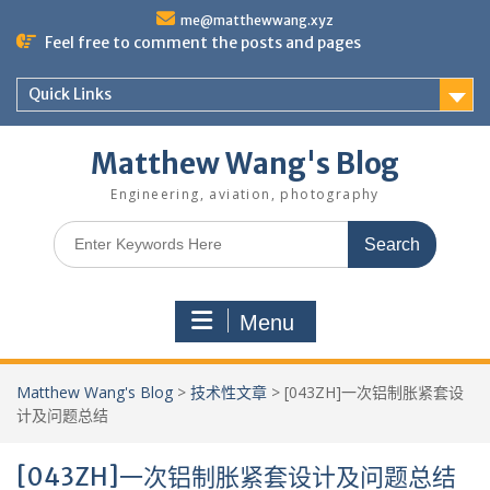
Skip
me@matthewwang.xyz
to
Feel free to comment the posts and pages
content
Quick Links
Matthew Wang's Blog
Engineering, aviation, photography
Search
for:
Menu
Matthew Wang's Blog
>
技术性文章
>
[043ZH]一次铝制胀紧套设
计及问题总结
[043ZH]一次铝制胀紧套设计及问题总结