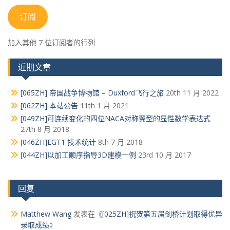
邮
箱
订阅
地
址
加入其他 7 位订阅者的行列
近期文章
[065ZH] 帝国战争博物馆 – Duxford飞行之旅
20th 11 月 2022
[062ZH] 本站公告
11th 1 月 2021
[049ZH]可连续变化的四位NACA对称翼型的显性数学表达式
27th 8 月 2018
[046ZH]EGT1 技术统计
8th 7 月 2018
[044ZH]以加工顺序指导3D建模一例
23rd 10 月 2017
回复
Matthew Wang
发表在《
[025ZH]祝贺第五届剑桥计划取得优异
录取成绩
》