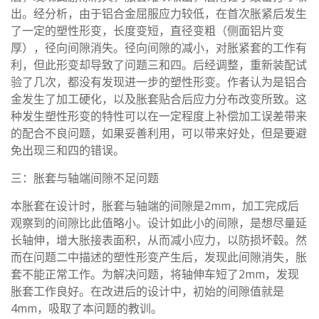
出。经分析，由于铝合金屈服应力较低，在首次胀紧后发生
了一定的塑性形变，长度变短，直径变粗（侧面铝片变
厚），径向间隙消失。径向间隙的减小，对胀紧套的工作有
利，但此形变却导致了问题三和四。后经调整，重新装配试
验了几次，都没有发现进一步的塑性形变。作者认为是铝合
金发生了加工硬化，以及胀套贴合后应力分布改变所致。这
种发生塑性形变的特性可以在一定程度上补偿加工误差带来
的配合不良问题，如果妥善利用，可以带来好处，但是要避
免出现三和四的错误。
三：胀套与轴端间隙不足问题
本胀套在设计时，胀套与轴端的间隙是2mm，加工完成后
观察到的间隙比此值略小。设计如此小的间隙，是想尽量延
长轴伸，增大胀接表面积，从而减小应力，以防损坏毂。然
而在问题二中描述的塑性形变产生后，发现此间隙消失，胀
套不能正常工作。为解决问题，将轴伸车短了2mm，发现
胀套工作良好。在改进后的设计中，初始的间隙值就是
4mm，吸取了本问题的教训。