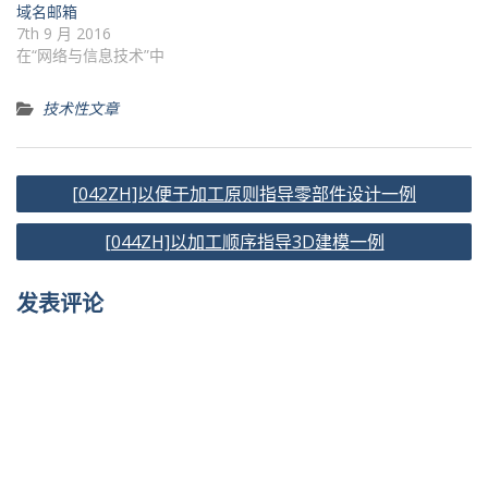
域名邮箱
7th 9 月 2016
在“网络与信息技术”中
技术性文章
文
[042ZH]以便于加工原则指导零部件设计一例
章
[044ZH]以加工顺序指导3D建模一例
导
航
发表评论