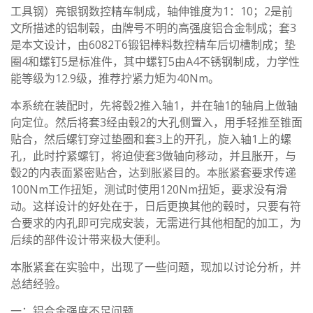
工具钢）亮银钢数控精车制成，轴伸锥度为1：10；2是前
文所描述的铝制毂，由牌号不明的高强度铝合金制成；套3
是本文设计，由6082T6锻铝棒料数控精车后切槽制成；垫
圈4和螺钉5是标准件，其中螺钉5由A4不锈钢制成，力学性
能等级为12.9级，推荐拧紧力矩为40Nm。
本系统在装配时，先将毂2推入轴1，并在轴1的轴肩上做轴
向定位。然后将套3经由毂2的大孔侧置入，用手轻推至锥面
贴合，然后螺钉穿过垫圈和套3上的开孔，旋入轴1上的螺
孔，此时拧紧螺钉，将迫使套3做轴向移动，并且胀开，与
毂2的内表面紧密贴合，达到胀紧目的。本胀紧套要求传递
100Nm工作扭矩，测试时使用120Nm扭矩，要求没有滑
动。这样设计的好处在于，日后更换其他的毂时，只要有符
合要求的内孔即可完成安装，无需进行其他相配的加工，为
后续的部件设计带来极大便利。
本胀紧套在实验中，出现了一些问题，现加以讨论分析，并
总结经验。
一：铝合金强度不足问题