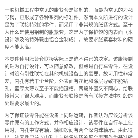
一般机械工程中常见的胀紧套是钢制的，而最为常见的为45
号钢，已形成了各种系列的标准件。然而本文所进行的设计
是为了联接特殊的零件，而采用了非常规的胀紧方式。至于
为什么是使用铝制的胀紧套，这是为了保护毂的内表面（本
设计涉及的特殊毂由铝合金制成），故要求胀紧套材料的硬
度不能太高。
本零件使用胀紧套联接实际上是迫不得已的决定。该胀接副
的轴为自行设计，可以随意修改，但毂是自行车零件，在设
计时没有刚性联接在其他机械设备上的需要，故可用性非常
差，内孔有若干个台阶，外表面有花键和涂层导致不能钻
孔，壁厚太薄以至于不能插键槽，两段外圆又不同心，给联
接带来了很大难度，而胀紧套联接是所有联接方法中对毂的
处理要求最少的。
为了保证该零件能在设备上同轴运转，作者认为应该分析该
零件原有的工作方式，并作相应设计。该零件在自行车上使
用时，内孔中穿有轴，轴和毂间有两个深沟球轴承。由此得
出，该零件应该以内孔上与轴承外环的配合表面作为基准转