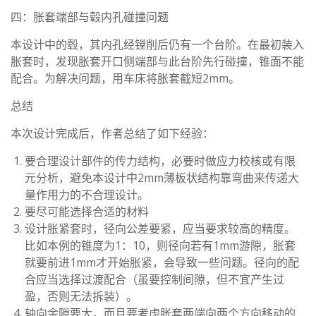
四：胀套端部与毂内孔碰撞问题
本设计中的毂，其内孔经镗削后仍有一个台阶。在最初装入
胀套时，发现胀套开口侧端部与此台阶先行碰撞，锥面不能
配合。为解决问题，用车床将胀套截短2mm。
总结
本次设计完成后，作者总结了如下经验：
要合理设计部件的传力结构，必要时做应力校核或有限
元分析，避免本设计中2mm薄板状结构靠弯曲来传递大
量作用力的不合理设计。
要尽可能选择合适的材料
设计胀紧套时，径向公差要紧，应当要求较高的精度。
比如本例的锥度为1：10，则径向若有1mm游隙，胀套
就要前进1mm才开始胀紧，会导致一些问题。径向的配
合应当选择过渡配合（虽要控制间隙，但不宜产生过
盈，否则无法拆装）。
轴向余隙要大，而且要考虑胀套两端向两个方向移动的