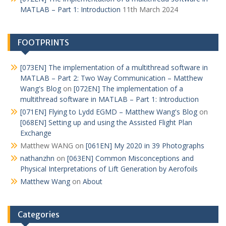
MATLAB – Part 1: Introduction
11th March 2024
FOOTPRINTS
[073EN] The implementation of a multithread software in
MATLAB – Part 2: Two Way Communication – Matthew
Wang's Blog
on
[072EN] The implementation of a
multithread software in MATLAB – Part 1: Introduction
[071EN] Flying to Lydd EGMD – Matthew Wang's Blog
on
[068EN] Setting up and using the Assisted Flight Plan
Exchange
Matthew WANG
on
[061EN] My 2020 in 39 Photographs
nathanzhn
on
[063EN] Common Misconceptions and
Physical Interpretations of Lift Generation by Aerofoils
Matthew Wang
on
About
Categories