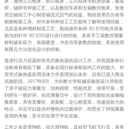
床，通用立式铣床，卧式铣床，立式钻床等机床设备，氩弧
焊，锡焊等焊接工艺，以及数控车床和五轴数控铣床。曾使
用五轴加工中心制造轴流式压气机轮盘。熟练使用百分表等
精密检验工具。对许多特种加工工艺都有了解和使用经验，
尤其是各种增材制造工艺，熟练操作各种 3D 打印机并具备
相当的针对 3D 打印进行设计的经验。具有手工或数控测量
材料破坏应力，表面硬度，冲击功等参数的技能。具有使用
有限元方法优化设计的经验。
曾进行压力容器和管壳式换热器的设计工作，对其国家和行
业标准有相应了解，具备在现行标准框架内工作的能力。对
管壳式换热器应用流体力学原理加以改良，目前已进入商业
试验阶段。2017年8月，为剑桥大学机械实验室设计并制造
了滚子链应力测量仪，结构精密，性能优异，使用可靠，受
到师生一致好评。在此测量仪中，设计了高性能铝合金轴端
胀紧套，具有质量轻，易装配，定心精度高，传递扭矩大的
特点，并且可以提供对整机的过载保护，经受住了持续重载
使用的考验，至今仍在用于学生实验。
工作之余是滑翔机，动力滑翔机，及轻型飞机飞行员，具有