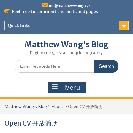
Skip
me@matthewwang.xyz
to
Feel free to comment the posts and pages
content
Quick Links
Matthew Wang's Blog
Engineering, aviation, photography
Search
for:
Menu
Matthew Wang's Blog
>
About
>
Open CV 开放简历
Open CV 开放简历