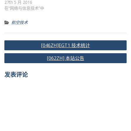
27th 5 月 2016
在“网络与信息技术”中
航空技术
文
[046ZH]EGT1 技术统计
章
[062ZH] 本站公告
导
航
发表评论