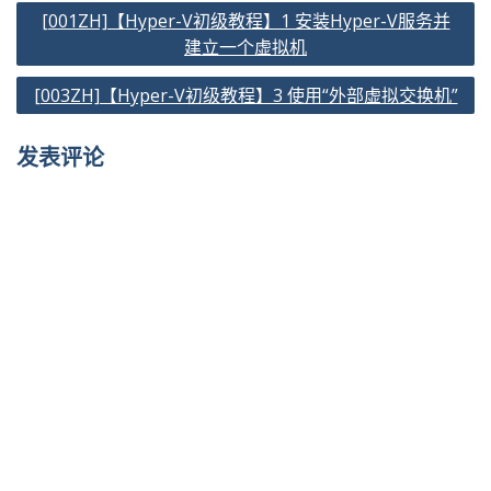
文
[001ZH]【Hyper-V初级教程】1 安装Hyper-V服务并
章
建立一个虚拟机
导
[003ZH]【Hyper-V初级教程】3 使用“外部虚拟交换机”
航
发表评论