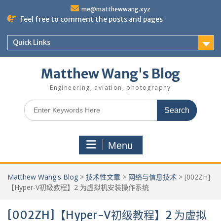
Skip
me@matthewwang.xyz
to
Feel free to comment the posts and pages
content
Quick Links
Matthew Wang's Blog
Engineering, aviation, photography
Search
for:
Menu
Matthew Wang's Blog
>
技术性文章
>
网络与信息技术
>
[002ZH]
【Hyper-V初级教程】2 为虚拟机安装操作系统
[002ZH]【Hyper-V初级教程】2 为虚拟