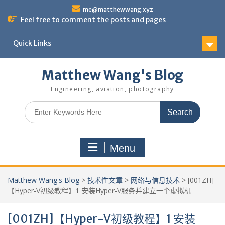
Skip
me@matthewwang.xyz
to
Feel free to comment the posts and pages
content
Quick Links
Matthew Wang's Blog
Engineering, aviation, photography
Search
for:
Menu
Matthew Wang's Blog
>
技术性文章
>
网络与信息技术
>
[001ZH]
【Hyper-V初级教程】1 安装Hyper-V服务并建立一个虚拟机
[001ZH]【Hyper-V初级教程】1 安装