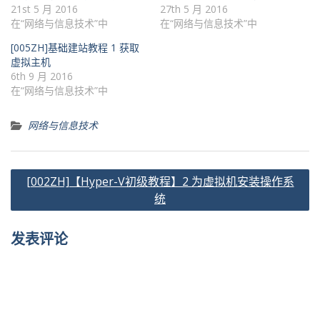
21st 5 月 2016
27th 5 月 2016
在“网络与信息技术”中
在“网络与信息技术”中
[005ZH]基础建站教程 1 获取
虚拟主机
6th 9 月 2016
在“网络与信息技术”中
网络与信息技术
文
[002ZH]【Hyper-V初级教程】2 为虚拟机安装操作系
章
统
导
航
发表评论