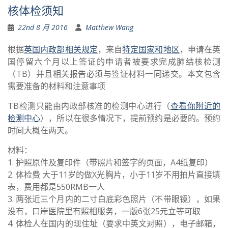
核体检须知
22nd 8 月 2016
Matthew Wang
根据
英国内政部相关规定
，来自
特定国家和地区
，申请在英
国停留六个月以上签证的申请者被要求完成肺结核检测
（TB）并且相关报告必须与签证材料一同递交。本文包含
需要准备的材料和注意事项
TB检测只能由内政部核准的检测中心进行（
查看你附近的
检测中心
），所以在很多情况下，提前预约是必要的。预约
时间大概在两天。
材料：
1. 护照原件及复印件（带照片和签字的页面，A4纸复印）
2. 体检费 大于11岁的做X光胸片，小于11岁不用拍片直接填
表，费用都是550RMB一人
3. 两张近三个月内的二寸白底彩色照片（不带眼镜），如果
没有，口岸医院里有照相服务，一版6张25元立等可取
4. 体检人在国内的现住址（要求中英文对照），电子邮箱，