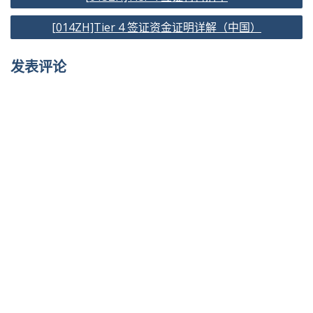
章
[014ZH]Tier 4 签证资金证明详解（中国）
导
航
发表评论