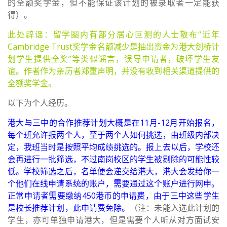
的全额奖学金，但不能保证该计划的被录取者一定能获
得）。
此处辟谣：留学圈内有部分居心叵测的人士散布“近年
Cambridge Trust奖学金名额减少是抽出资金为港大剑桥计
划学生提供全奖”等类似谣言，误导申请者，破坏学生友
谊。作者作为亲历者郑重声明，并没有收到相关渠道提供的
全额奖学金。
以下为个人经历。
港大与三中的合作推荐计划大概是在11月-12月开始报名，
每个班允许报两个人，至于两个人如何挑选，由班级内部决
定，我班当时是按照平均成绩挑选的。报上去以后，学校还
会再进行一批筛选，不过南岗校区的学生被剔除的可能性较
低。学校筛选之后，名单便会递交给港大，港大会发给你一
个他们在线申请系统的账户，需要通过这个账户进行网申。
正常申请者需要缴纳450港币的申请费，由于三中这些学生
是校长推荐计划，此申请费免除。
（注：未能入选此计划的
学生，亦可单独申请港大，但是需要个人听从对方面试安