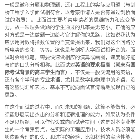
一般是微积分题和物理题，还有工程上的实际应用题（与剑
桥工程学入学面试相符合，以考察申请人是否有通过剑桥面
试的潜质）。此面试主要考察申请者的思维能力和应变能
力，故一味埋头做题的学生通过的几率是无穷小。正确的应
对方式是一边做题一边给考官讲解你的思路，比如说我认为
应该用对数将指数位置的自变量提出来，我们对这个回路分
析电势的变化，等等。这也是与剑桥大学面试相符合的。面
试时会给纸笔，需要快速做相应的演算或画图，速度最好能
与你的口头分析相称。此面试
对英语的要求极高（就未有国
际考试背景的高三学生而言）
，不仅是一般交流用的英语，
还有各个学科的
专业术语
，尤其是数学和物理中的术语，没
有这些词汇和表达，基本不可能向面试官清晰地展现自己的
思路。
在这个面试的过程中，面对未知的问题，就算不能做出，必
须能够展现出杰出的分析和逻辑推理的能力，如果认为条件
不足以解题，可以作假设或向面试者提问（这是对本专业学
生的一个考察要点，在实际的工程应用中，技术人员必须能
够依照合理的假设，和过往的经验，比如材料的实验性能，