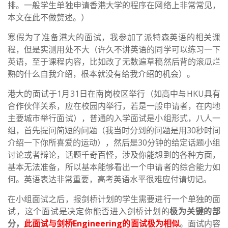
排。一般学生单独申请香港大学的程序在网络上非常常见，
本文在此不做赘述。）
寒假为了准备港大的面试，我参加了派特森英语的相关课
程，但是实测用处不大（许久不讲英语的同学可以练习一下
英语，至于课程内容，比如改了无数遍草稿然后背的滚瓜烂
熟的什么自我介绍，根本就没有给我介绍的机会）。
港大的面试于1月31日在南岗校区举行（如高中与HKU具有
合作伙伴关系，应在校园内举行，若是一般申请者，在内地
主要城市举行面试），普通的入学面试是小组形式，八人一
组，首先提问简短的问题（我当时分到的问题是用30秒时间
介绍一下你所喜爱的运动），然后是30分钟的给定话题小组
讨论或者辩论，话题千奇百怪，涉及你能想到的各种方面，
基本无法准备，所以基本能够看出一个申请者的综合能力如
何。英语表达非常重要，高考英语水平很难应付请切记。
在小组面试之后，报剑桥计划的学生需要进行一个单独的面
试，这个面试是决定你能否进入剑桥计划的
极为关键的部
分，
此面试与剑桥Engineering的面试极为相似
。面试内容