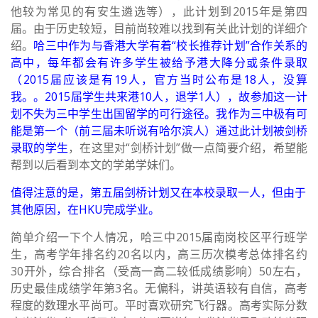
他较为常见的有安生遴选等），此计划到2015年是第四
届。由于历史较短，目前尚较难以找到有关此计划的详细介
绍。
哈三中作为与香港大学有着“校长推荐计划”合作关系的
高中，每年都会有许多学生被给予港大降分或条件录取
（2015届应该是有19人，官方当时公布是18人，没算
我。。2015届学生共来港10人，退学1人），故参加这一计
划不失为三中学生出国留学的可行途径。我作为三中极有可
能是第一个（前三届未听说有哈尔滨人）通过此计划被剑桥
录取的学生
，在这里对“剑桥计划”做一点简要介绍，希望能
帮到以后看到本文的学弟学妹们。
值得注意的是，第五届剑桥计划又在本校录取一人，但由于
其他原因，在HKU完成学业。
简单介绍一下个人情况，哈三中2015届南岗校区平行班学
生，高考学年排名约20名以内，高三历次模考总体排名约
30开外，综合排名（受高一高二较低成绩影响）50左右，
历史最佳成绩学年第3名。无偏科，讲英语较有自信，高考
程度的数理水平尚可。平时喜欢研究飞行器。高考实际分数