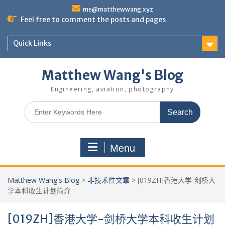
Skip
me@matthewwang.xyz
to
Feel free to comment the posts and pages
content
Quick Links
Matthew Wang's Blog
Engineering, aviation, photography
Search
for:
Menu
Matthew Wang's Blog
>
非技术性文章
>
[019ZH]香港大学-剑桥大
学本科收生计划简介
[019ZH]香港大学-剑桥大学本科收生计划