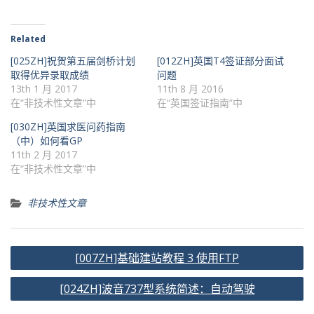
Related
[025ZH]祝贺第五届剑桥计划
[012ZH]英国T4签证部分面试
取得优异录取成绩
问题
13th 1 月 2017
11th 8 月 2016
在“非技术性文章”中
在“英国签证指南”中
[030ZH]英国求医问药指南
（中）如何看GP
11th 2 月 2017
在“非技术性文章”中
非技术性文章
文
[007ZH]基础建站教程 3 使用FTP
章
[024ZH]波音737型系统简述：自动驾驶
导
航