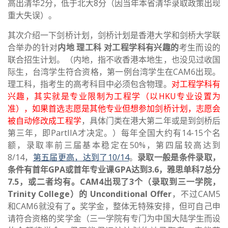
高出清华2分，低于北大8分（因当年本省清华录取政策出现
重大失误）。
其次介绍一下剑桥计划，剑桥计划是香港大学和剑桥大学联
合举办的针对
内地
理工科
对工程学科有兴趣的
考生而设的
联合招生计划。（内地，指不收香港本地生，也没见过收国
际生，台湾学生符合资格，第一例台湾学生在CAM6出现。
理工科，指考生的高考科目中必须包含物理。
对工程学科有
兴趣，其实就是专业限制为工程学（以HKU专业设置为
准），如果首选志愿是其他专业但想参加剑桥计划，志愿会
被自动修改成工程学
，具体门类在港大第二年或是到剑桥后
第三年，即PartIIA才决定。）每年全国大约有14-15个名
额，录取率前三届基本稳定在50%，第四届较高达到
8/14，
第五届更高，达到了10/14
。
录取一般是条件录取，
条件有首年GPA或首年专业课GPA达到3.6，雅思单科7总分
7.5，或二者均有。CAM4出现了3个（录取到三一学院，
Trinity College）的 Unconditional Offer
，不过CAM5
和CAM6就没有了
。
奖学金，整体无特殊安排，但可自己申
请符合资格的奖学金（三一学院有专门为中国大陆学生而设