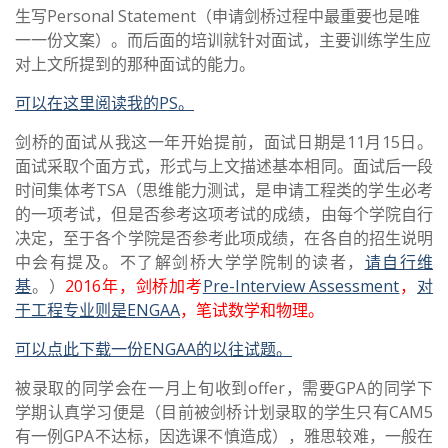
生写Personal Statement（申请剑桥过程中最重要也是唯
一一份文案）。而后面的培训就针对面试，主要训练学生应
对上文所提到的那种面试的能力。
可以在这里阅读我的PS。
剑桥的面试从我这一年开始提前，面试日期是11月15日。
面试采取个面方式，形式与上文描述基本相同。面试后一段
时间集体考TSA（思维能力测试，是申请工程类的学生必考
的一项考试，但是否参考这项考试的成绩，由每个学院自行
决定，至于各个学院是否参考此项成绩，在各自的招生说明
中会有提及。不了解剑桥大学学院制的读者，
请自行维
基
。）
2016年，剑桥加考
Pre-Interview Assessment
，
对
于工程专业则是ENGAA
，笔试数学和物理。
可以点此下载一份ENGAA的以往试题。
被录取的同学会在一月上旬收到offer，需要GPA的同学下
学期认真学习便是（目前被剑桥计划录取的学生只有CAM5
有一例GPA不达标，因选课不慎造成），雅思较难，一般在