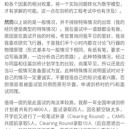
和各个因素的相对权重，将一个实际问题转化为数学模型，
才有求解的可能。这一点在剑桥的工程考试中也有涉及）。
然而
以上说的是一般情况，并不排除特殊情况的出现（我的
经历便是典型的特殊情况）。我在面试中一道题都没有做，
原因是在面试开始的时候，考官曾询问我平日的爱好，我说
我喜欢研究飞行器，于是我们半个小时内都在讨论飞行器的
物理原理（形式基本与一般情况下相同，有纸有笔，要求一
边写画演算，一边分析自己的思路）。此种特殊情况，经过
与同届和往届剑桥计划学生的比较，尚属罕见，所以还是应
当以一般情况准备面试为宜。此种特殊情况说明面试时对于
自己的情况一定要诚实，不要捏造自己的知识或者兴趣，否
则很容易被面试官问倒而原形毕露，申请剑桥时的PS和面
试同理。
值得一提的是此面试的淘汰率较高，我那一年全国申请剑桥
计划者共有约4800人，面试录取四人，因名额空缺太多，
开学后又进行了一轮笔试补录（Clearing Round）。CAM5
共提前录取5人，Clearing Round录取10人（后自愿退出一